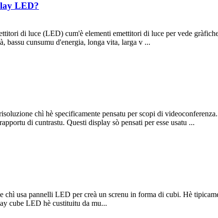
splay LED?
titori di luce (LED) cum'è elementi emettitori di luce per vede gràfiche
à, bassu cunsumu d'energia, longa vita, larga v ...
risoluzione chì hè specificamente pensatu per scopi di videoconferenza
rapportu di cuntrastu. Questi display sò pensati per esse usatu ...
ì usa pannelli LED per creà un screnu in forma di cubi. Hè tipicamente 
lay cube LED hè custituitu da mu...