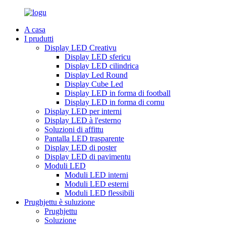
A casa
I prudutti
Display LED Creativu
Display LED sfericu
Display LED cilindrica
Display Led Round
Display Cube Led
Display LED in forma di football
Display LED in forma di cornu
Display LED per interni
Display LED à l'esterno
Soluzioni di affittu
Pantalla LED trasparente
Display LED di poster
Display LED di pavimentu
Moduli LED
Moduli LED interni
Moduli LED esterni
Moduli LED flessibili
Prughjettu è suluzione
Prughjettu
Soluzione