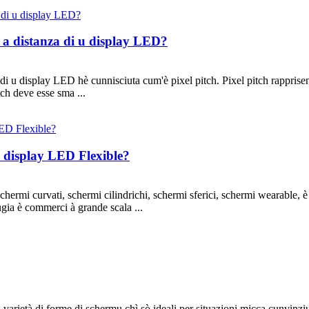
 è a distanza di u display LED?
a di u display LED hè cunnisciuta cum'è pixel pitch. Pixel pitch rapprise
tch deve esse sma ...
 u display LED Flexible?
 schermi curvati, schermi cilindrichi, schermi sferici, schermi wearable, è
ugia è commerci à grande scala ...
rietà di forme di schermu chì sò ideali per situazioni micca cunvinziuna