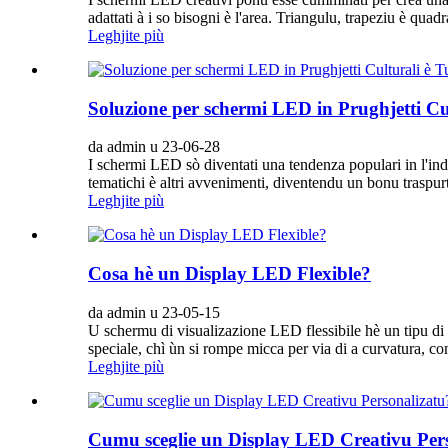
adattati à i so bisogni è l'area. Triangulu, trapeziu è quadrat
Leghjite più
Soluzione per schermi LED in Prughjetti Cult
da admin u 23-06-28
I schermi LED sò diventati una tendenza populari in l'indus
tematichi è altri avvenimenti, diventendu un bonu traspur
Leghjite più
Cosa hè un Display LED Flexible?
da admin u 23-05-15
U schermu di visualizazione LED flessibile hè un tipu di 
speciale, chì ùn si rompe micca per via di a curvatura, co
Leghjite più
Cumu sceglie un Display LED Creativu Per