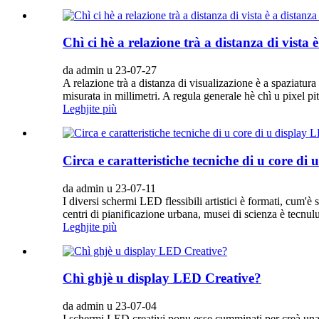
Chì ci hè a relazione trà a distanza di vista
da admin u 23-07-27
A relazione trà a distanza di visualizazione è a spaziatur
misurata in millimetri. A regula generale hè chì u pixel pi
Leghjite più
Circa e caratteristiche tecniche di u core di
da admin u 23-07-11
I diversi schermi LED flessibili artistici è formati, cum'è
centri di pianificazione urbana, musei di scienza è tecnul
Leghjite più
Chì ghjè u display LED Creative?
da admin u 23-07-04
I schermi LED creativi ponu esse cumminati per creà una va