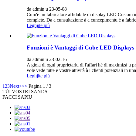
da admin u 23-05-08
Cum'è un fabricatore affidabile di display LED Custom in
complete. Da a cunsultazione à a cuncepimentu è a fabric
Leghjite più
Funzioni è Vantaggi di Cube LED Displays
da admin u 23-02-16
A gioia di ogni pruprietariu di l'affari hè di maximizà u 
vole vede tutte e vostre attività à i clienti potenziali in una
Leghjite più
1
2
3
Next>
>>
Pagina 1 / 3
TÙ
I VOSTRI SANDS
FACCI SAPIU