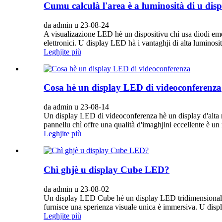
Cumu calculà l'area è a luminosità di u di
da admin u 23-08-24
A visualizazione LED hè un dispositivu chì usa diodi emet
elettronici. U display LED hà i vantaghji di alta luminosit
Leghjite più
Cosa hè un display LED di videoconferenza
da admin u 23-08-14
Un display LED di videoconferenza hè un display d'alta 
pannellu chì offre una qualità d'imaghjini eccellente è un 
Leghjite più
Chì ghjè u display Cube LED?
da admin u 23-08-02
Un display LED Cube hè un display LED tridimensionale ch
furnisce una sperienza visuale unica è immersiva. U disp
Leghjite più