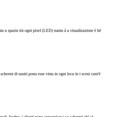
nta u spaziu trà ogni pixel (LED) nantu à a visualizazione è hè
 schermi di nastri ponu esse vistu in ogni locu in i sceni cum'è
li. Inoltre, i clienti ponu cuncepisce i so schermi chì sò