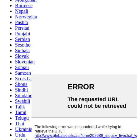
Burmese
Nepali
Norwegian
Pashto
Persian
Punjabi
Serbian
Sesotho
Sinhala
Slovak
Slovenian
Somali
Samoan
Scots Gaelic
Shona
Sindhi
Sundanese
Swahili
Tajik
Tamil
Telugu
Thai
Ukrainian
Urdu