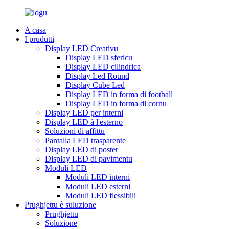
A casa
I prudutti
Display LED Creativu
Display LED sfericu
Display LED cilindrica
Display Led Round
Display Cube Led
Display LED in forma di football
Display LED in forma di cornu
Display LED per interni
Display LED à l'esterno
Soluzioni di affittu
Pantalla LED trasparente
Display LED di poster
Display LED di pavimentu
Moduli LED
Moduli LED interni
Moduli LED esterni
Moduli LED flessibili
Prughjettu è suluzione
Prughjettu
Soluzione