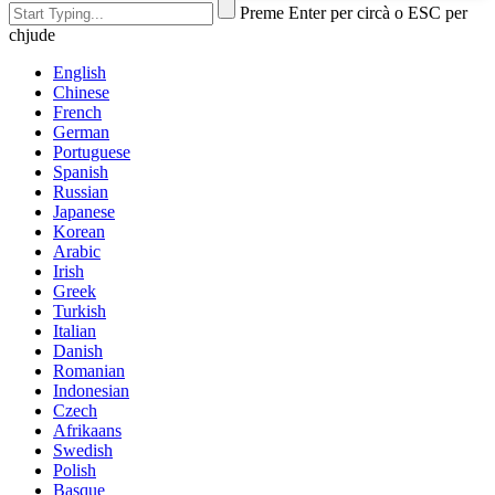
Preme Enter per circà o ESC per
chjude
English
Chinese
French
German
Portuguese
Spanish
Russian
Japanese
Korean
Arabic
Irish
Greek
Turkish
Italian
Danish
Romanian
Indonesian
Czech
Afrikaans
Swedish
Polish
Basque