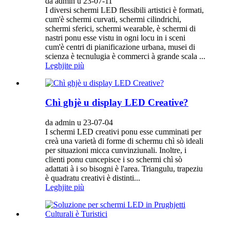
da admin u 23-07-11
I diversi schermi LED flessibili artistici è formati,
cum'è schermi curvati, schermi cilindrichi,
schermi sferici, schermi wearable, è schermi di
nastri ponu esse vistu in ogni locu in i sceni
cum'è centri di pianificazione urbana, musei di
scienza è tecnulugia è commerci à grande scala ...
Leghjite più
Chì ghjè u display LED Creative?
da admin u 23-07-04
I schermi LED creativi ponu esse cumminati per
creà una varietà di forme di schermu chì sò ideali
per situazioni micca cunvinziunali. Inoltre, i
clienti ponu cuncepisce i so schermi chì sò
adattati à i so bisogni è l'area. Triangulu, trapeziu
è quadratu creativi è distinti...
Leghjite più