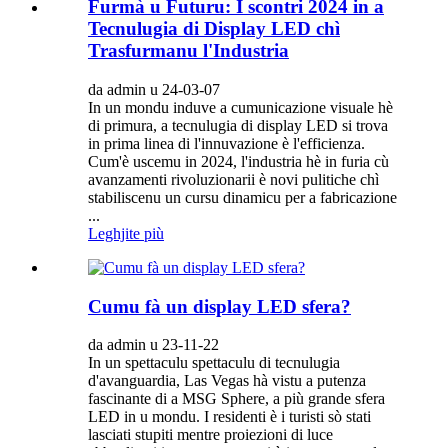
Furmà u Futuru: I scontri 2024 in a
Tecnulugia di Display LED chì
Trasfurmanu l'Industria
da admin u 24-03-07
In un mondu induve a cumunicazione visuale hè
di primura, a tecnulugia di display LED si trova
in prima linea di l'innuvazione è l'efficienza.
Cum'è uscemu in 2024, l'industria hè in furia cù
avanzamenti rivoluzionarii è novi pulitiche chì
stabiliscenu un cursu dinamicu per a fabricazione
...
Leghjite più
Cumu fà un display LED sfera?
da admin u 23-11-22
In un spettaculu spettaculu di tecnulugia
d'avanguardia, Las Vegas hà vistu a putenza
fascinante di a MSG Sphere, a più grande sfera
LED in u mondu. I residenti è i turisti sò stati
lasciati stupiti mentre proiezioni di luce