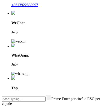
+8613922838997
WeChat
Judy
WhatAapp
Judy
Top
Preme Enter per circà o ESC per
chjude