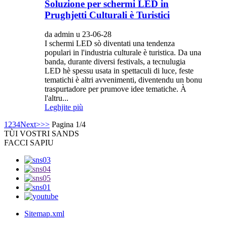
Soluzione per schermi LED in
Prughjetti Culturali è Turistici
da admin u 23-06-28
I schermi LED sò diventati una tendenza
populari in l'industria culturale è turistica. Da una
banda, durante diversi festivals, a tecnulugia
LED hè spessu usata in spettaculi di luce, feste
tematichi è altri avvenimenti, diventendu un bonu
traspurtadore per prumove idee tematiche. À
l'altru...
Leghjite più
1
2
3
4
Next>
>>
Pagina 1/4
TÙ
I VOSTRI SANDS
FACCI SAPIU
Sitemap.xml