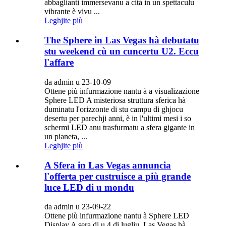
abbaglianti immersevanu a cità in un spettaculu
vibrante è vivu ...
Leghjite più
The Sphere in Las Vegas hà debutatu
stu weekend cù un cuncertu U2. Eccu
l'affare
da admin u 23-10-09
Ottene più infurmazione nantu à a visualizazione
Sphere LED A misteriosa struttura sferica hà
duminatu l'orizzonte di stu campu di ghjocu
desertu per parechji anni, è in l'ultimi mesi i so
schermi LED anu trasfurmatu a sfera gigante in
un pianeta, ...
Leghjite più
A Sfera in Las Vegas annuncia
l'offerta per custruisce a più grande
luce LED di u mondu
da admin u 23-09-22
Ottene più infurmazione nantu à Sphere LED
Display A sera di u 4 di lugliu, Las Vegas hà