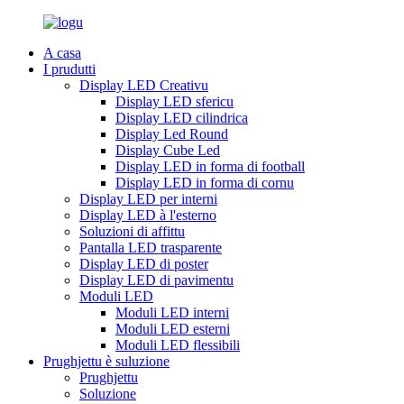
A casa
I prudutti
Display LED Creativu
Display LED sfericu
Display LED cilindrica
Display Led Round
Display Cube Led
Display LED in forma di football
Display LED in forma di cornu
Display LED per interni
Display LED à l'esterno
Soluzioni di affittu
Pantalla LED trasparente
Display LED di poster
Display LED di pavimentu
Moduli LED
Moduli LED interni
Moduli LED esterni
Moduli LED flessibili
Prughjettu è suluzione
Prughjettu
Soluzione