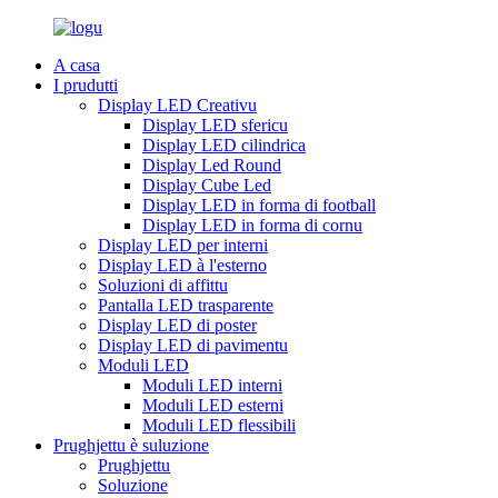
A casa
I prudutti
Display LED Creativu
Display LED sfericu
Display LED cilindrica
Display Led Round
Display Cube Led
Display LED in forma di football
Display LED in forma di cornu
Display LED per interni
Display LED à l'esterno
Soluzioni di affittu
Pantalla LED trasparente
Display LED di poster
Display LED di pavimentu
Moduli LED
Moduli LED interni
Moduli LED esterni
Moduli LED flessibili
Prughjettu è suluzione
Prughjettu
Soluzione