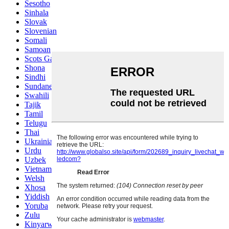
Sesotho
Sinhala
Slovak
Slovenian
Somali
Samoan
Scots Gaelic
Shona
Sindhi
Sundanese
Swahili
Tajik
Tamil
Telugu
Thai
Ukrainian
Urdu
Uzbek
Vietnamese
Welsh
Xhosa
Yiddish
Yoruba
Zulu
Kinyarwanda